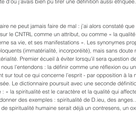
 d’où j’avais bien pu tirer une définition aussi étriquée.
ire ne peut jamais faire de mal : j’ai alors constaté que l
e sur le CNTRL comme un attribut, ou comme « la qualité 
rne sa vie, et ses manifestations ». Les synonymes pro
éloquents (immatérialité, incorporéité), mais sans doute 
ialité. Premier écueil à éviter lorsqu’il sera question de 
 nous l’entendons : la définir comme une réflexion ou un
 sur tout ce qui concerne l’esprit - par opposition à la 
issée. Le dictionnaire poursuit avec une seconde définit
 « la spiritualité est le caractère et la qualité qui affect
 donner des exemples : spiritualité de D.ieu, des anges
 de spiritualité humaine serait déjà un contresens, un o