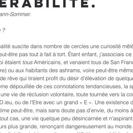
érabilité.
mann-Sommer.
 ? 
itualité suscite dans nombre de cercles une curiosité mêl
ut-être pas tout à fait à tort. Étant enfant, j’associais c
i étaient 
tous
 Américains, et venaient tous de San Fran
oire) ou aux habitants des ashrams, voire peut-être mêm
 de rêve qui tiraient profit du désir d’élévation de quel
me dépouillée de ces connotations tendancieuses, la spir
une vie de réclusion volontaire, toute tournée vers la c
D.ieu, ou de l’Etre avec un grand « E ». Une existence 
time peut-être, mais sans doute pas d’envie, du moins à
 tout cas, une vie quelque peu désincarnée et n’aspirant
ours plus grande, renonçant dangereusement au monde.