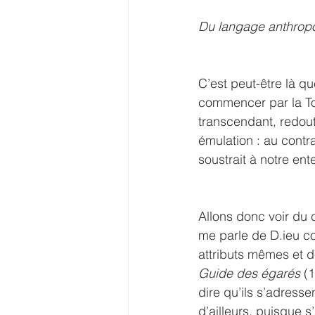
Du langage anthropo
C’est peut-être là q
commencer par la Tor
transcendant, redouta
émulation : au contra
soustrait à notre en
Allons donc voir du 
me parle de D.ieu co
attributs mêmes et 
Guide des égarés
 (
dire qu’ils s’adres
d’ailleurs, puisque s