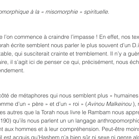
morphique à la « misomorphie » spirituelle.
ue l’on commence à craindre l’impasse ! En effet, nos tex
ah écrite semblent nous parler le plus souvent d’un D.
ble, qui susciterait crainte et tremblement. Il n’y a guèr
ire, il s’agit ici de penser ce qui, précisément, nous éc
tendement. 
côté de métaphores qui nous semblent plus « humaines » 
mme d’un « père » et d’un « roi » (
Avinou Malkeinou 
),
des autres que la Torah nous livre le Rambam nous app
1190) qu’ils nous parlent un un langage anthropomorphiq
sent aux hommes et à leur compréhension. Peut-être moi
’il est acquis qu’Hashem n’a bien sûr ni sexe ni genre alo