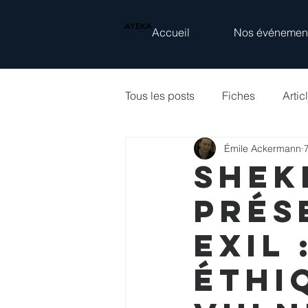
AYEKA
Accueil
Nos événemen
Tous les posts
Fiches
Artic
Émile Ackermann
7
Shek
Prés
exil
éthi