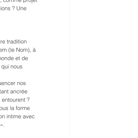
ions ? Une 
e tradition 
em (le Nom), à 
monde et de 
 qui nous 
uencer nos 
tant ancrée 
s entourent ?
ous la forme 
on intime avec 
».