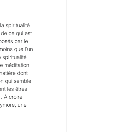
 
a spiritualité 
de ce qui est 
posés par le 
moins que l’un 
spiritualité 
e méditation 
matière dont 
ion qui semble 
ent les êtres 
… À croire 
xymore, une 