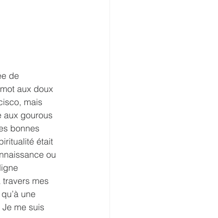
ée de 
e mot aux doux 
cisco, mais 
e aux gourous 
ques bonnes 
itualité était 
onnaissance ou 
digne 
 travers mes 
 qu’à une 
 Je me suis 