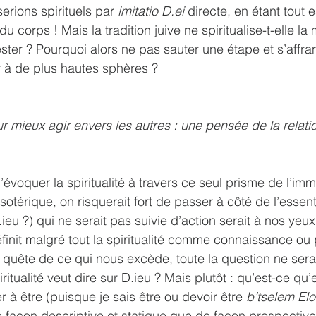
erions spirituels par 
imitatio D.ei
 directe, en étant tout e
du corps ! Mais la tradition juive ne spiritualise-t-elle la
ster ? Pourquoi alors ne pas sauter une étape et s’affra
r à de plus hautes sphères ? 
r mieux agir envers les autres : une pensée de la relatio
voquer la spiritualité à travers ce seul prisme de l’imma
’ésotérique, on risquerait fort de passer à côté de l’essent
eu ?) qui ne serait pas suivie d’action serait à nos yeux t
n définit malgré tout la spiritualité comme connaissance ou 
ête de ce qui nous excède, toute la question ne serait
itualité veut dire sur D.ieu ? Mais plutôt : qu’est-ce qu’e
r à être (puisque je sais être ou devoir être 
b’tselem El
e façon descriptive et statique que de façon prospectiv