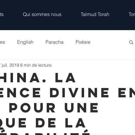
ts
Qui sommes nous
Talmud Torah
To
les
English
Paracha
Poésie
 juil. 2019
8 min de lecture
hina. La
ence Divine e
 : pour une
que de la