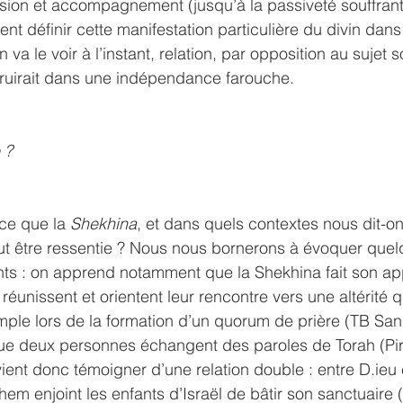
sion et accompagnement (jusqu’à la passiveté souffran
ent définir cette manifestation particulière du divin dan
a le voir à l’instant, relation, par opposition au sujet s
struirait dans une indépendance farouche. 
 ? 
ce que la 
Shekhina
, et dans quels contextes nous dit-on
t être ressentie ? Nous nous bornerons à évoquer que
nts : on apprend notamment que la Shekhina fait son app
réunissent et orientent leur rencontre vers une altérité 
mple lors de la formation d’un quorum de prière (TB San
ue deux personnes échangent des paroles de Torah (Pirk
ient donc témoigner d’une relation double : entre D.ieu 
em enjoint les enfants d’Israël de bâtir son sanctuaire (