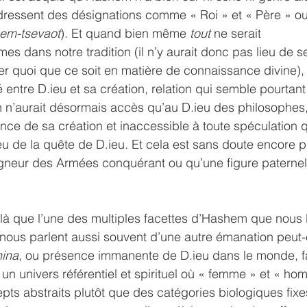
dressent des désignations comme « Roi » et « Père » ou
em-tsevaot
). Et quand bien même 
tout
 ne serait 
s dans notre tradition (il n’y aurait donc pas lieu de s
r quoi que ce soit en matière de connaissance divine), 
 entre D.ieu et sa création, relation qui semble pourtant
n n’aurait désormais accès qu’au D.ieu des philosophes
nce de sa création et inaccessible à toute spéculation 
eu de la quête de D.ieu. Et cela est sans doute encore p
gneur des Armées conquérant ou qu’une figure paternell
t là que l’une des multiples facettes d’Hashem que nous l
s nous parlent aussi souvent d’une autre émanation peut-
ina
, ou présence immanente de D.ieu dans le monde, f
n univers référentiel et spirituel où « femme » et « ho
ts abstraits plutôt que des catégories biologiques fixe