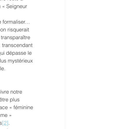
 « Seigneur 
e formaliser… 
on risquerait 
 transparaître 
, transcendant 
qui dépasse le 
lus mystérieux 
e. 
ivre notre 
être plus 
ace « féminine 
mme » 
s
[2]
. 