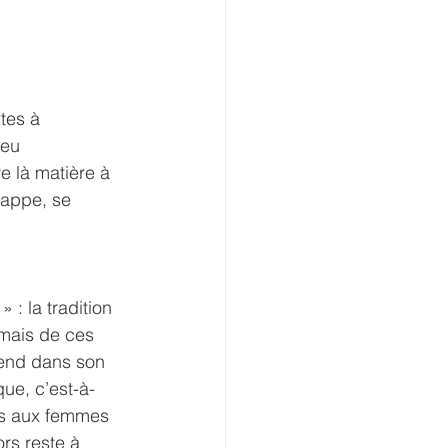
tes à 
ieu 
e là matière à 
happe, se 
: la tradition 
 mais de ces 
rend dans son 
ue, c’est-à-
ns aux femmes 
rs reste à 