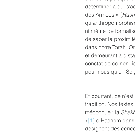
déterminer à qui s’a
des Armées » (
Hash
qu’anthropomorphisme
ni même de formalise
de saper la proximité
dans notre Torah. O
et demeurant à dista
constat de ce non-li
pour nous qu’un Sei
Et pourtant, ce n’es
tradition. Nos texte
méconnue : la 
Shekh
»
[1]
 d’Hashem dans u
désignent des concep