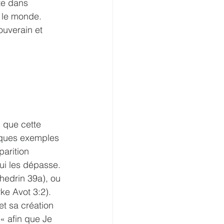
te dans 
s le monde. 
ouverain et 
 que cette 
lques exemples 
arition 
qui les dépasse. 
hedrin 39a), ou 
e Avot 3:2). 
et sa création 
« afin que Je 