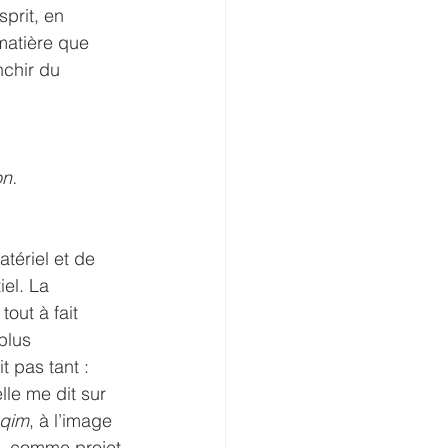
sprit, en 
 matière que 
nchir du 
n. 
tériel et de 
iel. La 
out à fait 
plus 
 pas tant : 
lle me dit sur 
oqim
, à l’image 
e, comme projet 