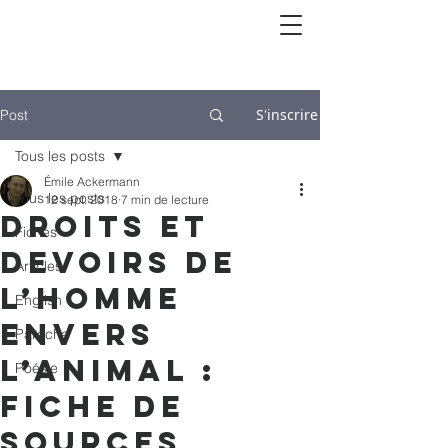
S'inscrire
Post
Tous les posts
Émile Ackermann
Tous les posts
12 sept. 2018
7 min de lecture
Droits et
Fiches
devoirs de
Articles
l’homme
English
envers
Paracha
l’animal :
Poésie
fiche de
sources