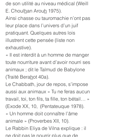
de son utilité au niveau médical (Weill 
E. Choul
h
an Arou
h
 1975).
Ainsi chasse ou tauromachie n’ont pas 
leur place dans l’univers d’un juif 
pratiquant. Quelques autres lois 
illustrent cette pensée (liste non 
exhaustive).
« Il est interdit à un homme de manger 
toute nourriture avant d’avoir nourri ses 
animaux ; dit le Talmud de Babylone 
(Traité Bera
h
ot 40a).
Le Chabbath, jour de repos, s’impose 
aussi aux animaux « Tu ne feras aucun 
travail, toi, ton fils, ta fille, ton bétail… » 
(Exode XX, 10,  (Pentateuque 1978).
« Un homme doit connaître l’âme 
animale » (Proverbes XII, 10).
Le Rabbin Eliya de Vilna explique : il 
ne doit pas le nourrir plus que de 