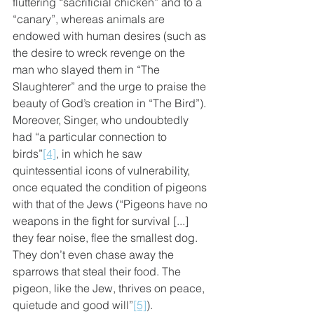
fluttering “sacrificial chicken” and to a 
“canary”, whereas animals are 
endowed with human desires (such as 
the desire to wreck revenge on the 
man who slayed them in “The 
Slaughterer” and the urge to praise the 
beauty of God’s creation in “The Bird”). 
Moreover, Singer, who undoubtedly 
had “a particular connection to 
birds”
[4]
, in which he saw 
quintessential icons of vulnerability, 
once equated the condition of pigeons 
with that of the Jews (“Pigeons have no 
weapons in the fight for survival [...] 
they fear noise, flee the smallest dog. 
They don’t even chase away the 
sparrows that steal their food. The 
pigeon, like the Jew, thrives on peace, 
quietude and good will”
[5]
). 