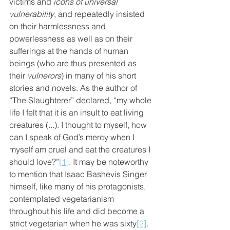
victims and 
icons of universal 
vulnerability
, and repeatedly insisted 
on their harmlessness and 
powerlessness as well as on their 
sufferings at the hands of human 
beings (who are thus presented as 
their 
vulnerors
) in many of his short 
stories and novels. As the author of 
“The Slaughterer” declared, “my whole 
life I felt that it is an insult to eat living 
creatures (...). I thought to myself, how 
can I speak of God’s mercy when I 
myself am cruel and eat the creatures I 
should love?”
[1]
. It may be noteworthy 
to mention that Isaac Bashevis Singer 
himself, like many of his protagonists, 
contemplated vegetarianism 
throughout his life and did become a 
strict vegetarian when he was sixty
[2]
. 