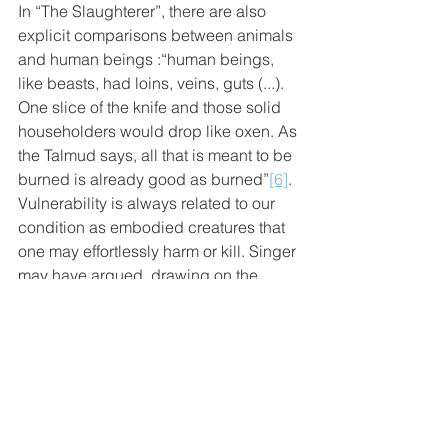
In “The Slaughterer”, there are also 
explicit comparisons between animals 
and human beings :“human beings, 
like beasts, had loins, veins, guts (...). 
One slice of the knife and those solid 
householders would drop like oxen. As 
the Talmud says, all that is meant to be 
burned is already good as burned”
[6]
. 
Vulnerability is always related to our 
condition as embodied creatures that 
one may effortlessly harm or kill. Singer 
may have argued, drawing on the 
Levinasian conceptualisation of 
vulnerability, that it is precisely 
because animals are entirely open to 
harm and helpless (and yet 
determined to live
) that we have an 
obligation not to kill them. This notion 
of embodiment as the condition and 