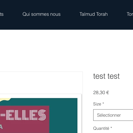
ts
Qui sommes nous
Talmud Torah
To
test test
Prix
28,30 €
Size
*
Sélectionner
Quantité
*