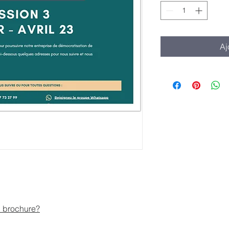
Aj
d brochure?