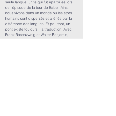
seule langue, unité qui fut éparpillée lors 
de l'épisode de la tour de Babel. Ainsi, 
nous vivons dans un monde où les êtres 
humains sont dispersés et aliénés par la 
différence des langues. Et pourtant, un 
pont existe toujours : la traduction. Avec 
Franz Rosenzweig et Walter Benjamin, 
nous allons découvrir une pensée qui 
envisage l'acte de traduction comme un 
acte messianique rapprochant l'unité 
humaine, tout en gardant la séparation et 
l'individualité de chaque partie. Ainsi 
s'ouvre à nous une possibilité 
d'universalisme non-impérial.
Partager cet
événement