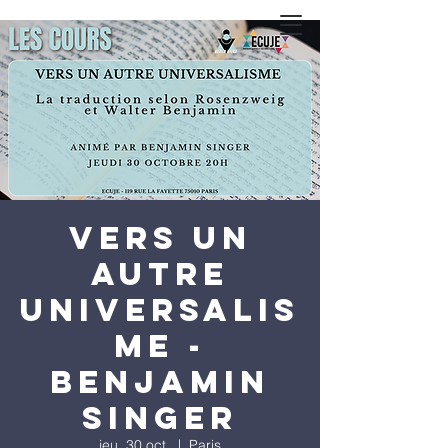
Vers un
autre
universalis
me -
Benjamin
Singer
jeu. 30 oct.
  |  
Paris