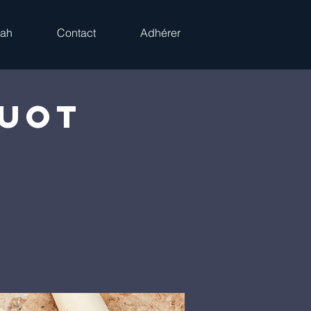
rah
Contact
Adhérer
ouot