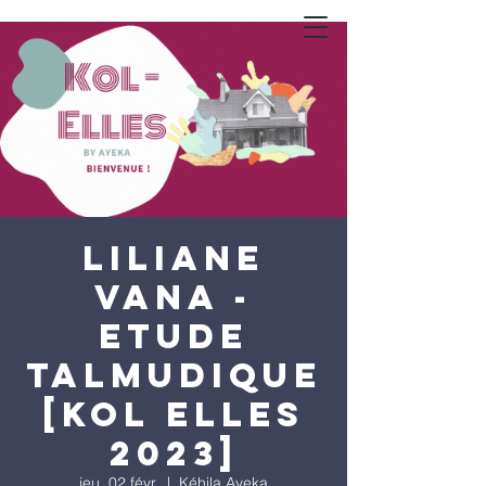
Liliane
Vana -
Etude
talmudique
[KOL ELLES
2023]
jeu. 02 févr.
  |  
Kéhila Ayeka