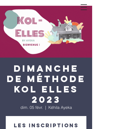
Dimanche
de méthode
KOL ELLES
2023
dim. 05 févr.
  |  
Kéhila Ayeka
Les inscriptions