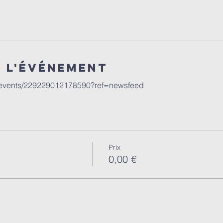
e l'événement
/events/229229012178590?ref=newsfeed
Prix
0,00 €