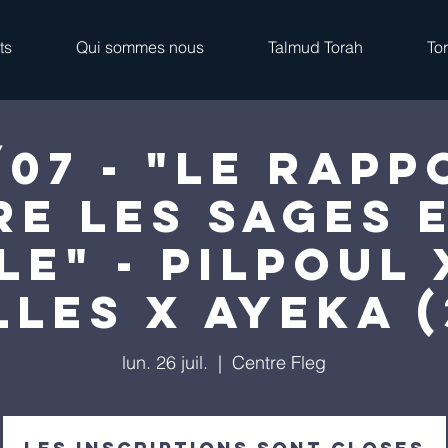
ts
Qui sommes nous
Talmud Torah
To
/07 - "Le rapp
re les Sages e
le" - Pilpoul 
lles x Ayeka (
lun. 26 juil.
  |  
Centre Fleg