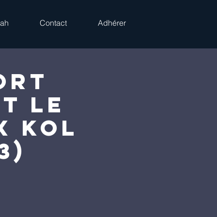
rah
Contact
Adhérer
ort
t le
x Kol
3)