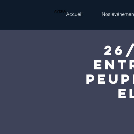
AYEKA
Accueil
Nos événemen
26
ent
peup
E