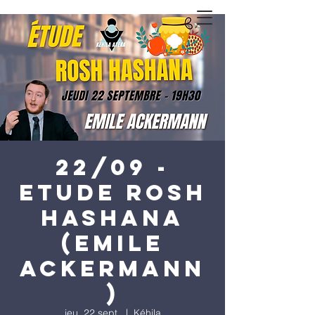
22/09 -
Etude Rosh
Hashana
(Emile
Ackermann
)
jeu. 22 sept.
  |  
Kéhila