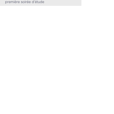
première soirée d’étude 
Billets
Vente expirée
Type de billet
Je viens !
Prix
0,00 €
Partager cet
événement