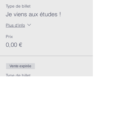
Type de billet
Je viens aux études !
Plus d'info
Prix
0,00 €
Vente expirée
Type de billet
Je viens études ET repas
Plus d'info
Prix
10,00 €
+ 0,25 € de frais de billetterie