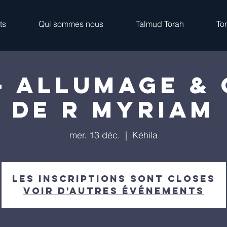
ts
Qui sommes nous
Talmud Torah
To
 - Allumage &
de R Myriam
mer. 13 déc.
  |  
Kéhila
Les inscriptions sont closes
Voir d'autres événements