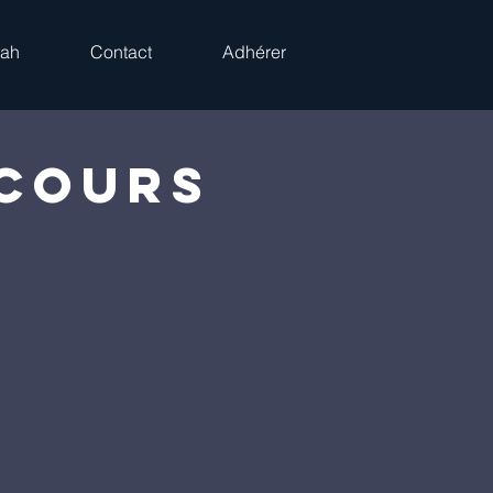
rah
Contact
Adhérer
 Cours