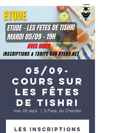
05/09-
Cours sur
les fêtes
de Tishri
mar. 05 sept.
  |  
5 Pass. du Chantier
Les inscriptions